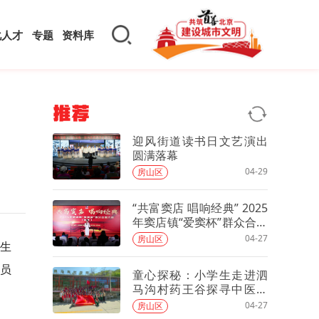
化人才
专题
资料库
推荐
迎风街道读书日文艺演出
圆满落幕
04-29
房山区
“共富窦店 唱响经典” 2025
年窦店镇“爱窦杯”群众合唱
大赛初赛圆满落幕！
04-27
房山区
卫生
党员
童心探秘：小学生走进泗
马沟村药王谷探寻中医药
文化魅力
04-27
房山区