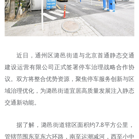
文明评论
北京宣传文化引导基金
宣传思想文化人才
专题
近日，通州区潞邑街道与北京首通静态交通
+
资料库
建设运营有限公司正式签署停车治理战略合作协
议。双方将整合优势资源，聚焦停车服务创新与区
域治理优化，为潞邑街道宜居高质量发展注入静态
交通新动能。
据了解，潞邑街道辖区面积约7.8平方公里，
管辖范围东至东六环路，南至运潮减河，西至小中