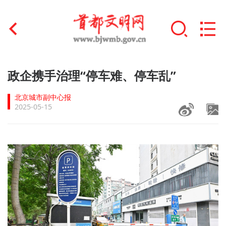
首页
政企携手治理“停车难、停车乱”
+
文明创建
北京城市副中心报
2025-05-15
文明实践
+
文明培育
未成年人思想道德建设
+
榜样人物
身边好人