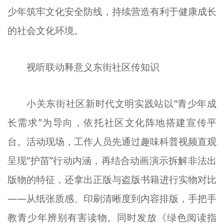
少年筑牢文化安全防线，持续营造有利于健康成长
文明评论
的社会文化环境。
北京宣传文化引导基金
宣传思想文化人才
视听联动释意义东街社区传知识
专题
小关东街社区新时代文明实践站以“青少年成
+
资料库
长需求”为导向，依托社区文化阵地搭建宣传平
台。活动现场，工作人员先通过趣味科普视频直观
呈现“护苗”行动内涵，再结合动画演示拆解非法出
版物的特征，还拿出正版与盗版书籍进行实物对比
——从纸张质感、印刷清晰度到内容排版，手把手
教青少年辨别有害读物。同时发放《绿色阅读指