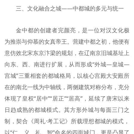
三、文化融合之城——中都城的多元与统一
金中都的创建者完颜亮，是一位对汉文化极
为推崇与仰慕的女真帝王。营建中都之初，他便有
意仿效北宋东京汴梁的规划，在辽南京旧城基址上
向东、西、南进行扩展，从而形成“外城—皇城—
宫城”三重相套的都城格局，以核心宫殿大安殿所
在的南北一线为中轴线，两侧建筑对称分布，充分
体现了皇权“居中”“居正”“居高”，延续了唐宋以来
日趋成熟的都城模式。其方形外城与每面三门之
制，契合《周礼·考工记》所载理想都城的模式，
以“仁、义、礼、智”命名的四面城门，更是凸显了