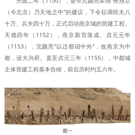
天德二年（1150），金帝完颜亮采纳“惟燕京
（今北京）乃天地之中”的建议，下令征调民夫八
十万、兵夫四十万，正式启动燕京城的营建工程。
天德四年（1152），燕京新宫落成。贞元元年
（1153），完颜亮“以迁都诏中外”，改燕京为中
都，设大兴府。直至贞元三年（1155），中都城
主体营建工程基本告竣，前后历时约五六年。
图一