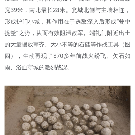
宽39米，南北最长28米。瓮城北侧与主墙相连，
形成护门小城，其作用在于诱敌深入后形成“瓮中
捉鳖”之势，从而有效阻滞敌军。端礼门附近出土
的大量摆放整齐、大小不等的石礌等作战工具（图
四），生动再现了870多年前战火纷飞、矢石如
雨、浴血守城的激烈战况。