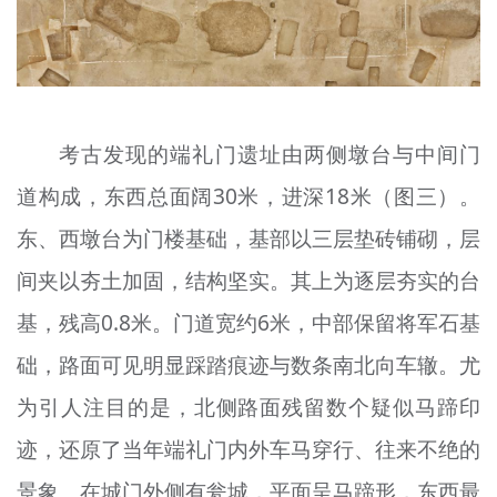
考古发现的端礼门遗址由两侧墩台与中间门
道构成，东西总面阔30米，进深18米（图三）。
东、西墩台为门楼基础，基部以三层垫砖铺砌，层
间夹以夯土加固，结构坚实。其上为逐层夯实的台
基，残高0.8米。门道宽约6米，中部保留将军石基
础，路面可见明显踩踏痕迹与数条南北向车辙。尤
为引人注目的是，北侧路面残留数个疑似马蹄印
迹，还原了当年端礼门内外车马穿行、往来不绝的
景象。在城门外侧有瓮城，平面呈马蹄形，东西最