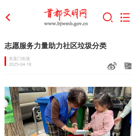
首页
志愿服务力量助力社区垃圾分类
+
文明创建
东直门街道
2025-04-18
文明实践
+
文明培育
未成年人思想道德建设
+
榜样人物
身边好人