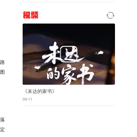
视频
个路
新图
《未达的家书》
09-11
格落
，定