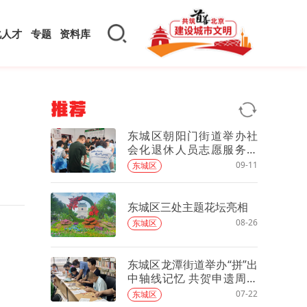
化人才
专题
资料库
推荐
东城区朝阳门街道举办社
会化退休人员志愿服务进
军营活动
09-11
东城区
东城区三处主题花坛亮相
08-26
东城区
东城区龙潭街道举办“拼”出
中轴线记忆 共贺申遗周年
庆活动
07-22
东城区