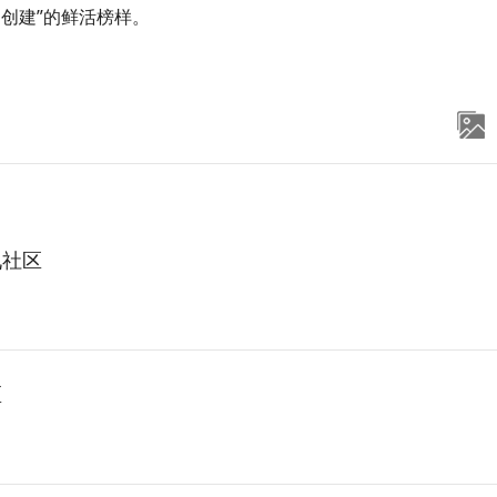
明创建”的鲜活榜样。
九社区
区