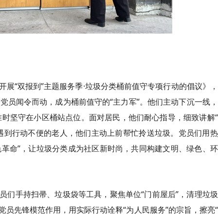
开展“双报到”主题服务季·垃圾分类桶前值守专项行动的倡议》
党员闻令而动，成为桶前值守的“主力军”。他们主动下沉一线
准时坚守在小区桶站点位。面对居民，他们耐心指导，细致讲解
;遇到行动不便的老人，他们主动上前帮忙拎送垃圾。党员们用
色革命”，让垃圾分类成为社区新时尚，共同构建文明、绿色、
员们手持扫帚、垃圾袋等工具，聚焦单位“门前屋后”，清理垃
员先锋模范作用，用实际行动诠释“为人民服务”的宗旨，擦亮