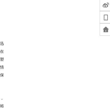
，迅
，在
“塑
热情
环保
圾，
“裕