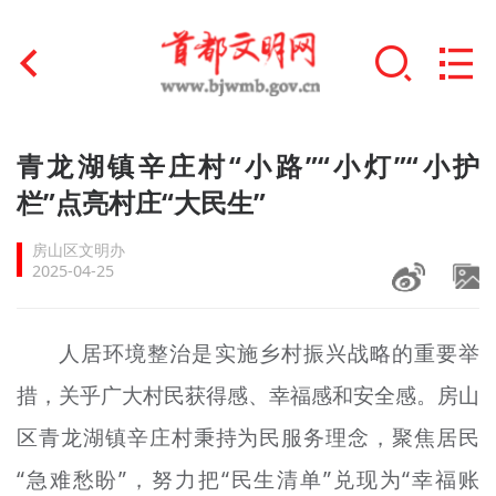
首页
青龙湖镇辛庄村“小路”“小灯”“小护
+
栏”点亮村庄“大民生”
文明创建
房山区文明办
文明实践
2025-04-25
+
文明培育
人居环境整治是实施乡村振兴战略的重要举
未成年人思想道德建设
措，关乎广大村民获得感、幸福感和安全感。房山
+
榜样人物
区青龙湖镇辛庄村秉持为民服务理念，聚焦居民
身边好人
“急难愁盼”，努力把“民生清单”兑现为“幸福账