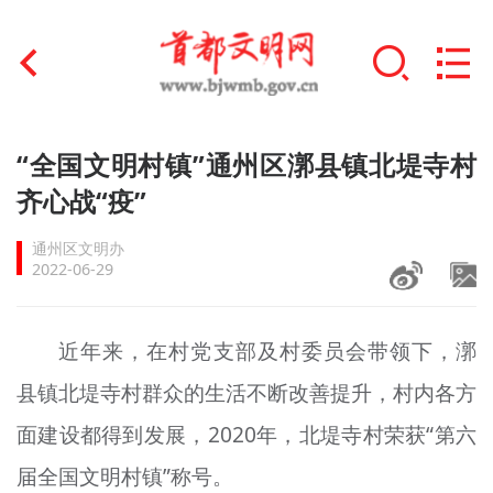
首页
“全国文明村镇”通州区漷县镇北堤寺村
+
齐心战“疫”
文明创建
通州区文明办
文明实践
2022-06-29
+
文明培育
近年来，在村党支部及村委员会带领下，漷
未成年人思想道德建设
县镇北堤寺村群众的生活不断改善提升，村内各方
+
榜样人物
面建设都得到发展，2020年，北堤寺村荣获“第六
身边好人
届全国文明村镇”称号。