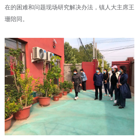
在的困难和问题现场研究解决办法，镇人大主席王
文明评论
珊陪同。
北京宣传文化引导基金
宣传思想文化人才
专题
+
资料库