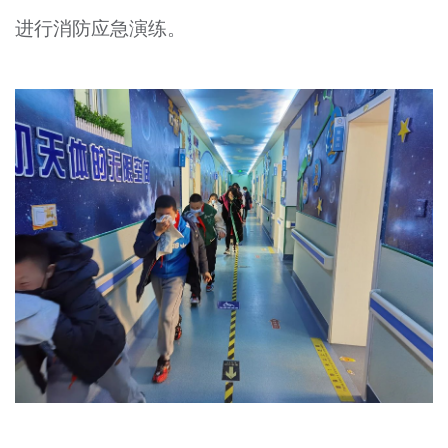
文明评论
进行消防应急演练。
北京宣传文化引导基金
宣传思想文化人才
专题
+
资料库